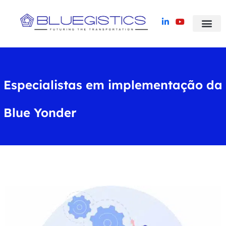
Blue Yonder TMS
Histórias de suc
Especialistas em implementação da
Blue Yonder