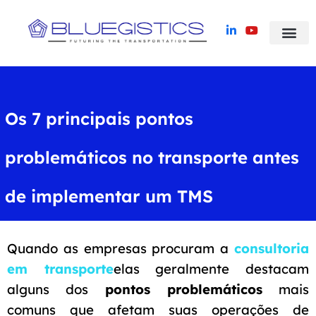
Blue Yonder TMS
Histórias de suc
Os 7 principais pontos
problemáticos no transporte antes
de implementar um TMS
Quando as empresas procuram a
consultoria
em transporte
elas geralmente destacam
alguns dos
pontos problemáticos
mais
comuns que afetam suas operações de