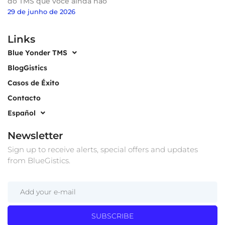
do TMS que você ainda não
29 de junho de 2026
Links
Blue Yonder TMS
BlogGistics
Casos de Éxito
Contacto
Español
Newsletter
Sign up to receive alerts, special offers and updates
from BlueGistics.
SUBSCRIBE