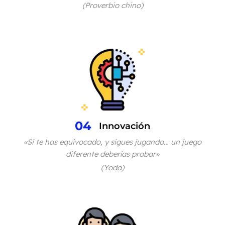
(Proverbio chino)
04
Innovación
«Si te has equivocado, y sigues jugando… un juego
diferente deberías probar»
(Yoda)