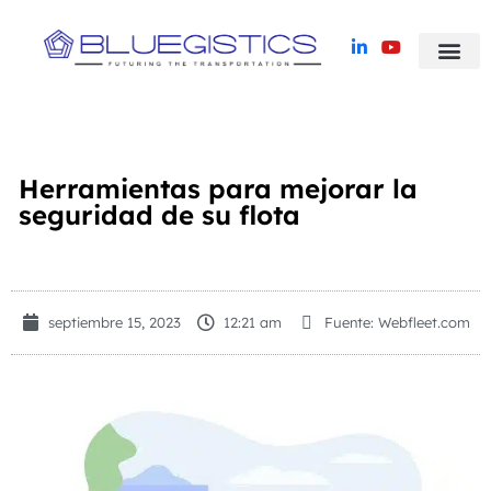
Blue Yonder TMS
Casos de Éxito
Herramientas para mejorar la
seguridad de su flota
septiembre 15, 2023
12:21 am
Fuente: Webfleet.com