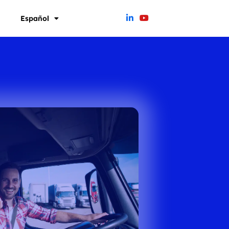
o
Español