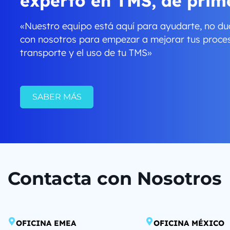
experto en TMS, de prime
«Nuestro equipo está aquí para ayudarte, no du
con nosotros para empezar a mejorar tus proce
transporte y el uso de tu TMS»
SABER MÁS
Contacta con Nosotros
OFICINA EMEA
OFICINA MÉXICO