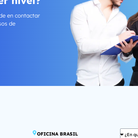
r nivel?
de en contactar
sos de
OFICINA BRASIL