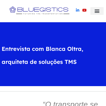
Blue Yonder TMS
Histórias de suc
Entrevista com Blanca Oltra,
arquiteta de soluções TMS
“O transporte se