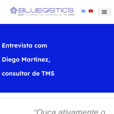
Blue Yonder TMS
Histórias de suc
Entrevista com
Diego Martínez,
consultor de TMS
“Ouça ativamente o